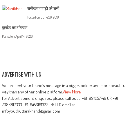
रानीखेत पहाड़ो की रानी
Posted on
June 26, 2018
कुमाँऊ का इतिहास
Posted on
April 14, 2020
ADVERTISE WITH US
We present your brand’s message in a bigger, bolder and more beautiful
way than any other online platform.
View More
For Advertisement enquires, please call us at +91-9911257749 OR +91-
7088812333 +91-9456191327 -HELLO email at
infoyouthuttarakhand@gmail.com