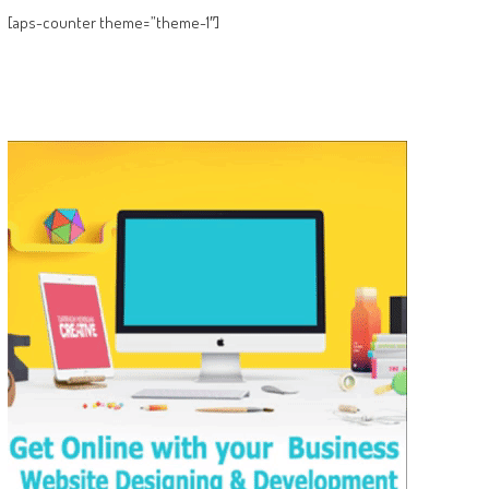
[aps-counter theme=”theme-1″]