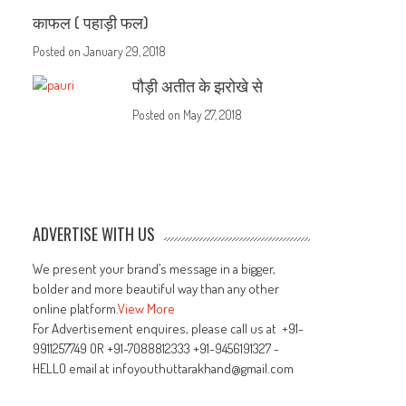
काफल ( पहाड़ी फल)
Posted on
January 29, 2018
पौड़ी अतीत के झरोखे से
Posted on
May 27, 2018
ADVERTISE WITH US
We present your brand’s message in a bigger,
bolder and more beautiful way than any other
online platform.
View More
For Advertisement enquires, please call us at +91-
9911257749 OR +91-7088812333 +91-9456191327 -
HELLO email at infoyouthuttarakhand@gmail.com