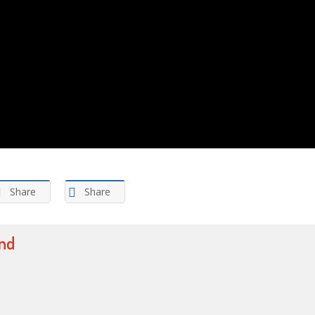
Share
Share
nd