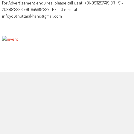
For Advertisement enquires, please call us at +91-9911257749 OR +91-
7088812333 +91-9456191327 -HELLO email at
infoyouthuttarakhand@gmail.com