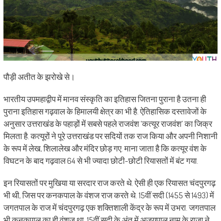
पौड़ी अतीत के झरोखे से।
भारतीय उपमहाद्वीप में मानव संस्कृति का इतिहास जितना पुराना है उतना ही
पुराना इतिहास गढ़वाल के हिमालयी क्षेत्र का भी है. ऐतिहासिक दस्तावेजों के
अनुसार उत्तराखंड के पहाड़ों में सबसे पहले राजवंश ‘कत्यूर राजवंश’ का जिक्र
मिलता है. कत्यूरों ने पूरे उत्तराखंड पर सदियों तक राज किया और अपनी निशानी
के रूप में लेख, श‍िलालेख और मंदिर छोड़ गए. माना जाता है कि कत्यूर वंश के
विघटन के बाद गढ़वाल 64 से भी ज्यादा छोटी-छोटी रियासतों में बंट गया.
इन रियासतों पर मुखि‍या या सरदार राज करते थे. ऐसी ही एक रियासत चंदपुरगढ़
भी थी, जिस पर कनकपाल के वंशज राज करते थे. 15वीं सदी (1455 से 1493) में
जगतपाल के राज में चंदपुरगढ़ एक शक्तिशाली केंद्र के रूप में उभरा. जगतपाल
भी कनकपाल का ही वंशज था. 15वीं सदी के अंत में अजयपाल नाम के राजा ने