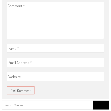
Search
for: