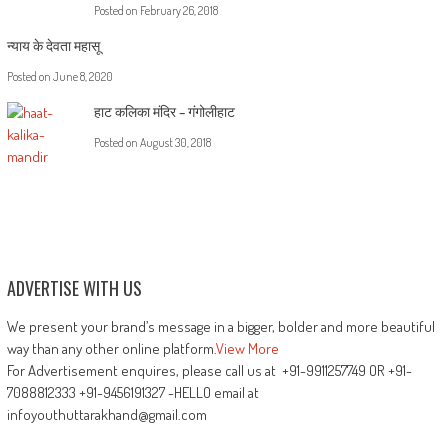
Posted on
February 26, 2018
न्याय के देवता महासू
Posted on
June 8, 2020
हाट कलिका मंदिर – गंगोलीहाट
Posted on
August 30, 2018
ADVERTISE WITH US
We present your brand’s message in a bigger, bolder and more beautiful
way than any other online platform.
View More
For Advertisement enquires, please call us at +91-9911257749 OR +91-
7088812333 +91-9456191327 -HELLO email at
infoyouthuttarakhand@gmail.com