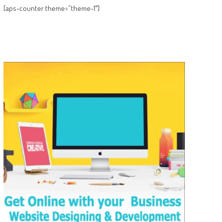
[aps-counter theme=”theme-1″]