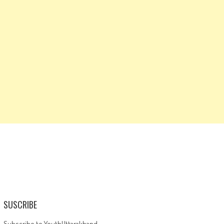
SUSCRIBE
Subscribe to YouthUttarakhand