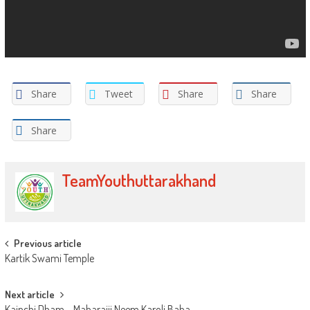
Share
Tweet
Share
Share
Share
TeamYouthuttarakhand
Post navigation
Previous article
Kartik Swami Temple
Next article
Kainchi Dham – Maharajji Neem Karoli Baba