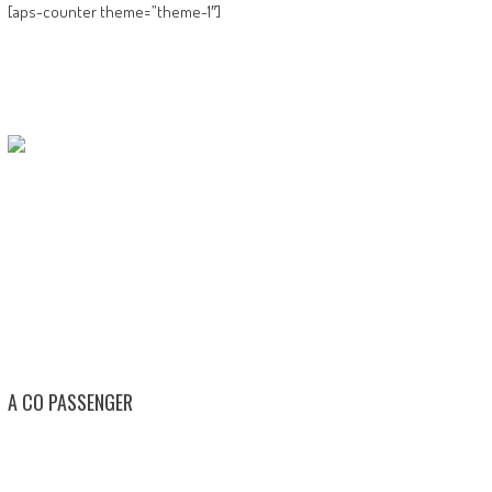
[aps-counter theme=”theme-1″]
A CO PASSENGER