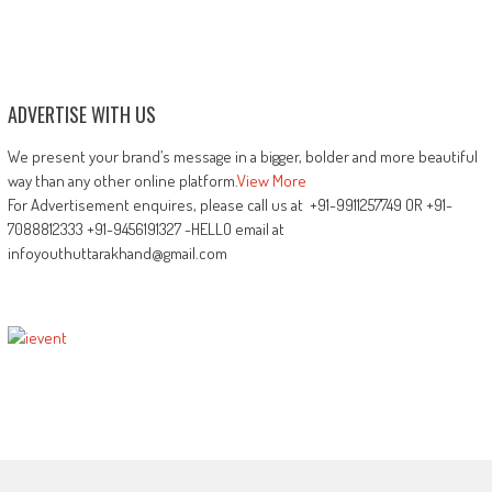
ADVERTISE WITH US
We present your brand’s message in a bigger, bolder and more beautiful
way than any other online platform.
View More
For Advertisement enquires, please call us at +91-9911257749 OR +91-
7088812333 +91-9456191327 -HELLO email at
infoyouthuttarakhand@gmail.com